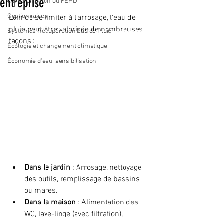
entreprise
Cuves en béton ou PEHD
Gestionnaires
Loin de se limiter à l'arrosage, l'eau de 
pluie peut être valorisée de nombreuses 
Systèmes Récupération Eau de Pluie
façons :
Écologie et changement climatique
Économie d’eau, sensibilisation
Dans le jardin
 : Arrosage, nettoyage 
des outils, remplissage de bassins 
ou mares.
Dans la maison
 : Alimentation des 
WC, lave-linge (avec filtration), 