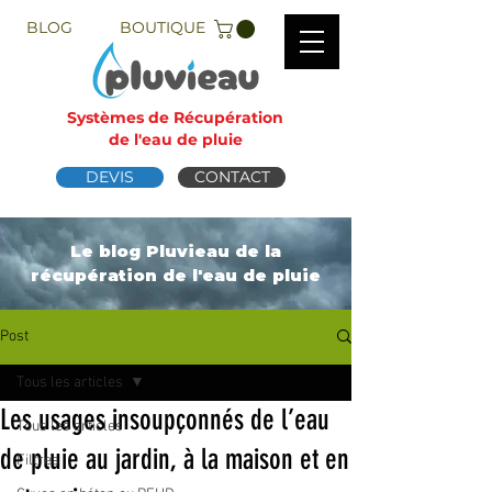
BLOG
BOUTIQUE
Systèmes de Récupération
de l'eau de pluie
DEVIS
CONTACT
Le blog Pluvieau de la
récupération de l'eau de pluie
Post
Tous les articles
Les usages insoupçonnés de l’eau
Tous les articles
de pluie au jardin, à la maison et en
Filtres