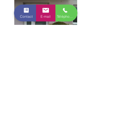
Contact
E-mail
Téléphone
Siège et bureau
Expédition gratuite en France
métropolitaine
Délai de livraison généralement
constaté : 1 à 3 semaines.
Paiement CB sécurisé