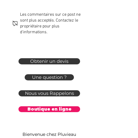
La rétention de l'eau de pluie en
Récupération de l'eau 
Les commentaires sur ce post ne
sont plus acceptés. Contactez le
Alsace : enjeux, solutions et bonnes
Vigieau et restrictions 
propriétaire pour plus
pratiques
pourquoi adopter un dis
d'informations.
normalisé en 2025 ?
Obtenir un devis
Une question ?
Nous vous Rappelons
Boutique en ligne
Bienvenue chez Pluvieau