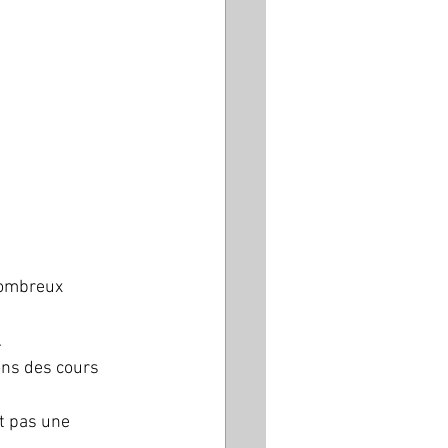
nombreux 
.
ons des cours 
t pas une 