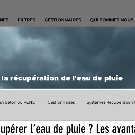
RNES
FILTRES
GESTIONNAIRES
QUI SOMMES NOUS
 la récupération de l'eau de pluie
en béton ou PEHD
Gestionnaires
Systèmes Récupération 
upérer l’eau de pluie ? Les avan
ue
Économie d’eau, sensibilisation