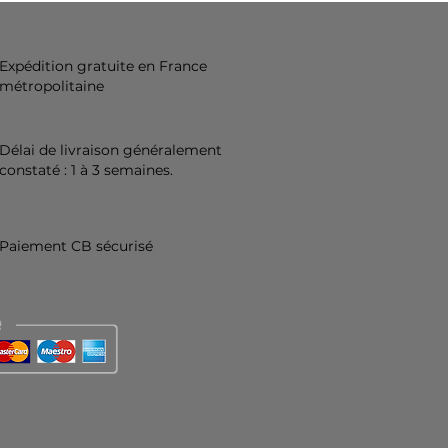
Expédition gratuite en France
métropolitaine
Délai de livraison généralement
constaté : 1 à 3 semaines.
Paiement CB sécurisé