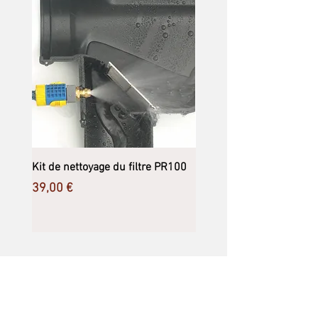
Kit de nettoyage du filtre PR100
Filtre récupération eau d
PR100 sans clapet anti-r
Prix
39,00 €
Prix
230,00 €